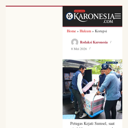
Skip
to
content
Home
»
Hukum
»
Korupsi
Redaksi Karonesia
8 Mei 2026
Petugas Kejati Sumsel, saat