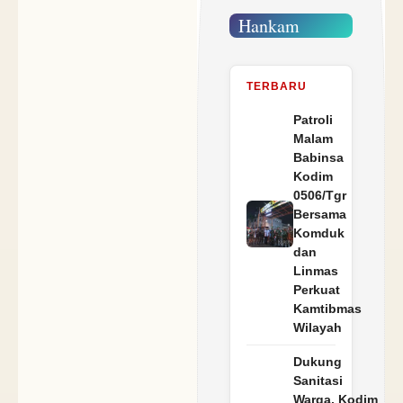
Hankam
TERBARU
Patroli
Malam
Babinsa
Kodim
0506/Tgr
Bersama
Komduk
dan
Linmas
Perkuat
Kamtibmas
Wilayah
Dukung
Sanitasi
Warga, Kodim