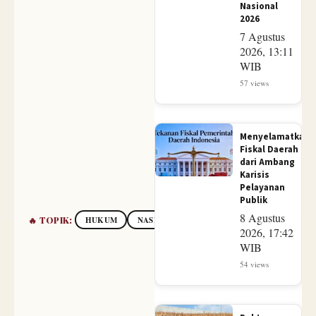
Nasional
2026
7 Agustus
2026, 13:11
WIB
57 views
Menyelamatkan
Fiskal Daerah
dari Ambang
Karisis
Pelayanan
Publik
8 Agustus
🔥 TOPIK:
HUKUM
NASIONAL
DAERAH
PERTAHANAN 
2026, 17:42
WIB
54 views