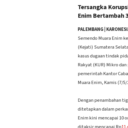
Tersangka Korups
Enim Bertambah 
PALEMBANG | KARONESI
Semendo Muara Enim kem
(Kejati) Sumatera Selat
kasus dugaan tindak pid
Rakyat (KUR) Mikro dan 
pemerintah Kantor Cab
Muara Enim, Kamis (7/5/
‎Dengan penambahan tiga
ditetapkan dalam perka
Enim kini mencapai 10 o
ditaksir mencapai Rp
11.