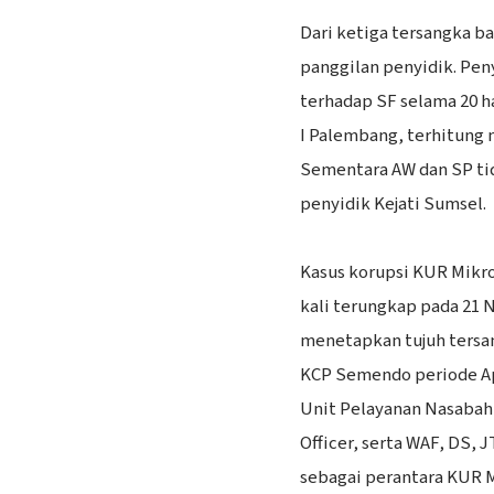
‎Dari ketiga tersangka 
panggilan penyidik. Pe
terhadap SF selama 20 h
I Palembang, terhitung m
Sementara AW dan SP ti
penyidik Kejati Sumsel.
‎Kasus korupsi KUR Mikr
kali terungkap pada 21 
menetapkan tujuh tersa
KCP Semendo periode Apr
Unit Pelayanan Nasabah
Officer, serta WAF, DS, 
sebagai perantara KUR M