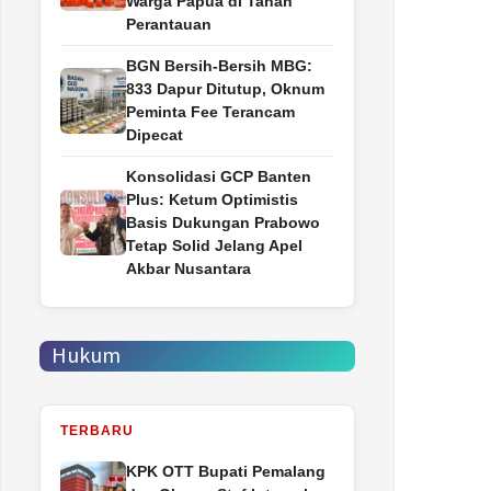
Warga Papua di Tanah
Perantauan
BGN Bersih-Bersih MBG:
833 Dapur Ditutup, Oknum
Peminta Fee Terancam
Dipecat
Konsolidasi GCP Banten
Plus: Ketum Optimistis
Basis Dukungan Prabowo
Tetap Solid Jelang Apel
Akbar Nusantara
Hukum
TERBARU
‎KPK OTT Bupati Pemalang