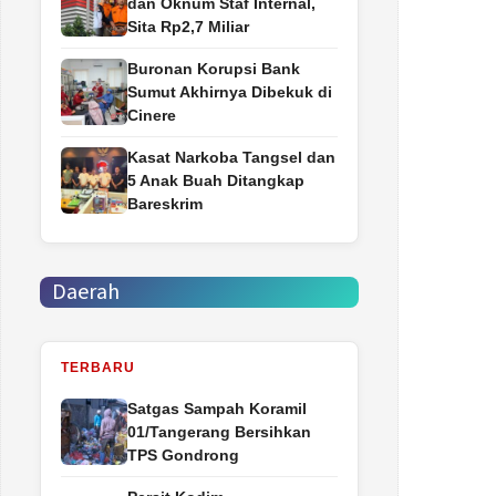
dan Oknum Staf Internal,
Sita Rp2,7 Miliar
Buronan Korupsi Bank
Sumut Akhirnya Dibekuk di
Cinere
Kasat Narkoba Tangsel dan
5 Anak Buah Ditangkap
Bareskrim
Daerah
TERBARU
Satgas Sampah Koramil
01/Tangerang Bersihkan
TPS Gondrong