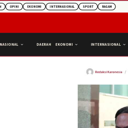
N
OPINI
EKONOMI
INTERNASIONAL
SPORT
RAGAM
NASIONAL
DAERAH
EKONOMI
INTERNASIONAL
Redaksi Karonesia