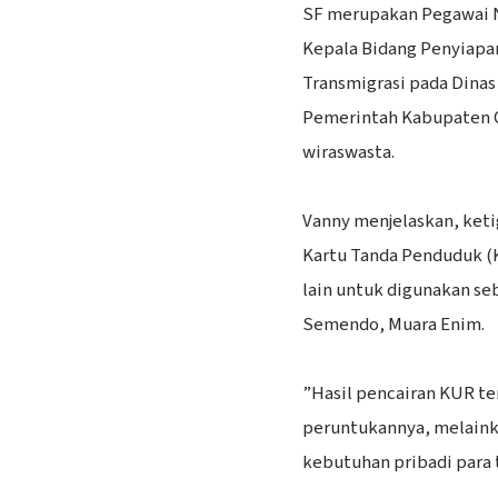
‎SF merupakan Pegawai N
Kepala Bidang Penyiap
Transmigrasi pada Dinas
Pemerintah Kabupaten O
wiraswasta.
‎Vanny menjelaskan, ke
Kartu Tanda Penduduk (K
lain untuk digunakan se
Semendo, Muara Enim.
‎”Hasil pencairan KUR t
peruntukannya, melaink
kebutuhan pribadi para t