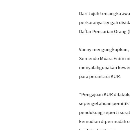
‎Dari tujuh tersangka aw
perkaranya tengah disid
Daftar Pencarian Orang 
‎Vanny mengungkapkan, 
Semendo Muara Enim ini 
menyalahgunakan kewen
para perantara KUR.
‎”Pengajuan KUR dilaku
sepengetahuan pemilik 
pendukung seperti surat
kemudian dipermudah ol