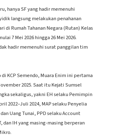
baru, hanya SF yang hadir memenuhi
nyidik langsung melakukan penahanan
ari di Rumah Tahanan Negara (Rutan) Kelas
ulai 7 Mei 2026 hingga 26 Mei 2026.
dak hadir memenuhi surat panggilan tim
o di KCP Semendo, Muara Enim ini pertama
November 2025. Saat itu Kejati Sumsel
ngka sekaligus, yakni EH selaku Pemimpin
il 2022–Juli 2024, MAP selaku Penyelia
 dan Uang Tunai, PPD selaku Account
JT, dan IH yang masing-masing berperan
ikro.