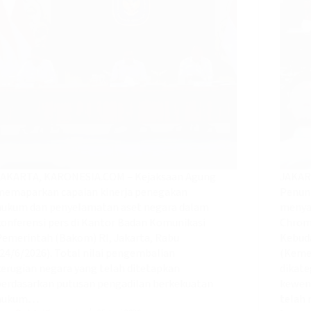
JAKARTA, KARONESIA.COM – Kejaksaan Agung
JAKAR
memaparkan capaian kinerja penegakan
Penun
hukum dan penyelamatan aset negara dalam
menya
konferensi pers di Kantor Badan Komunikasi
Chrom
Pemerintah (Bakom) RI, Jakarta, Rabu
Kebuda
24/6/2026). Total nilai pengembalian
(Kemen
kerugian negara yang telah ditetapkan
dikate
berdasarkan putusan pengadilan berkekuatan
kewena
hukum…
telah 