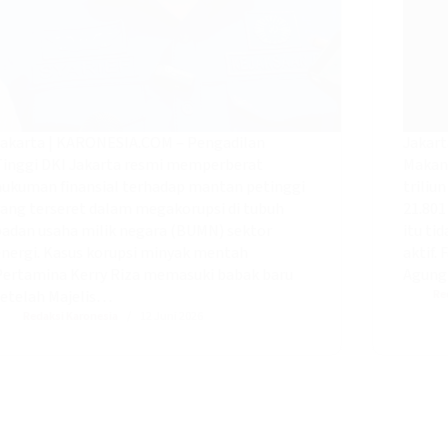
Jakarta | KARONESIA.COM – Pengadilan
Jakar
Tinggi DKI Jakarta resmi memperberat
Makan 
hukuman finansial terhadap mantan petinggi
triliu
yang terseret dalam megakorupsi di tubuh
21.801
badan usaha milik negara (BUMN) sektor
itu ti
energi. Kasus korupsi minyak mentah
aktif.
Pertamina Kerry Riza memasuki babak baru
Agung
setelah Majelis…
Re
Redaksi Karonesia
12 Juni 2026