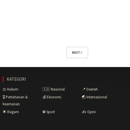
NEXT
KATEGORI
⚖️ Hukum
🇮🇩 Nasional
📍 Daerah
🎖️ Pertahanan &
💰 Ekonomi
🌏 Internasional
Keamanan
🌟 Ragam
⚽ Sport
✍️ Opini