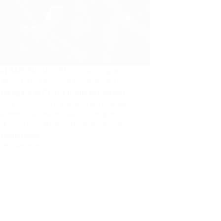
ta | KARONESIA.COM – Dana program
Bergizi Gratis senilai lebih dari Rp1
n mengalir ke PT YAT untuk pembelian
 unit motor listrik padahal perusahaan
dak memiliki dealer maupun bengkel
 Fakta ini terungkap setelah Kejaksaan
 menetapkan…
daksi Karonesia
4 Juni 2026