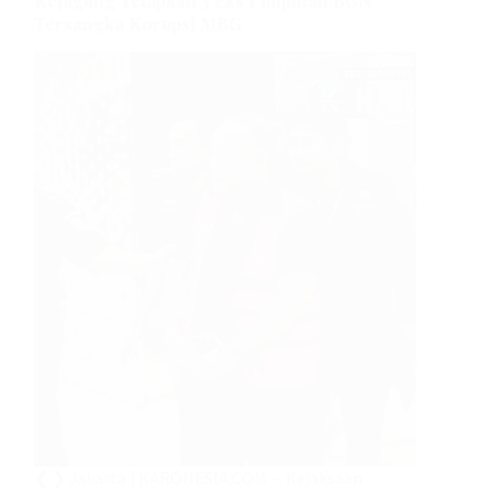
Kejagung Tetapkan 3 Eks Pimpinan BGN
Tersangka Korupsi MBG
❮ ❯ Jakarta | KARONESIA.COM – Kejaksaan