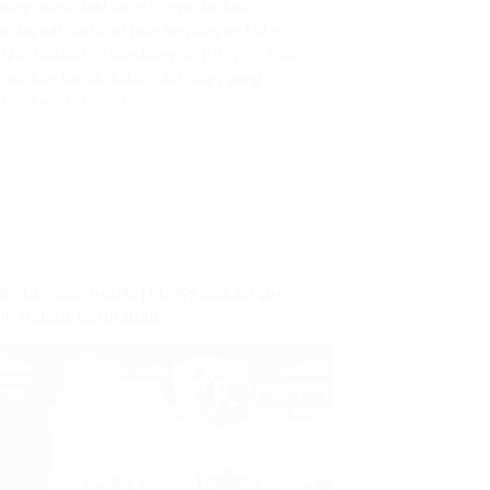
yang terafiliasi dengannya, terkait
a dugaan korupsi penyimpangan tata
 Izin Usaha Pertambangan (IUP) PT QSS
imantan Barat. Salah satu aset yang…
daksi Karonesia
5 Juli 2026
si Chromebook: JPU Nyatakan Ini
a, Bukan Kebijakan