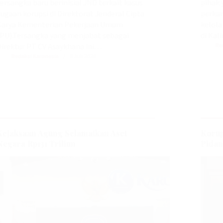
ersangka baru berinisial JND terkait kasus
pihak 
ugaan korupsi di Direktorat Jenderal Cipta
perkar
Karya Kementerian Pekerjaan Umum
kelola
PU).‎‎Tersangka yang menjabat sebagai
di Kal
Direktur PT CV Asaykhana ini…
Re
Redaksi Karonesia
9 Juli 2026
Kejaksaan Agung Selamatkan Aset
Korup
Negara Rp131 Triliun
Pidan