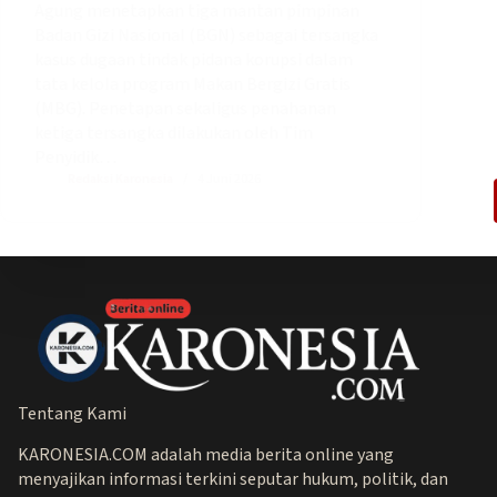
Agung menetapkan tiga mantan pimpinan
Badan Gizi Nasional (BGN) sebagai tersangka
kasus dugaan tindak pidana korupsi dalam
tata kelola program Makan Bergizi Gratis
(MBG). Penetapan sekaligus penahanan
ketiga tersangka dilakukan oleh Tim
Penyidik…
Redaksi Karonesia
4 Juni 2026
Tentang Kami
KARONESIA.COM adalah media berita online yang
menyajikan informasi terkini seputar hukum, politik, dan