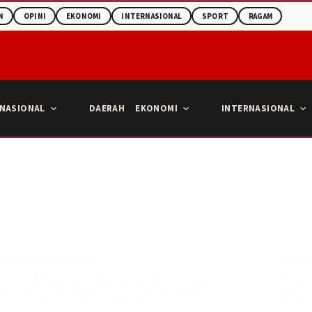
N
OPINI
EKONOMI
INTERNASIONAL
SPORT
RAGAM
NASIONAL
DAERAH
EKONOMI
INTERNASIONAL
Modus Proyek Fiktif Ditjen Cipta Karya
Kejag
PU, Bos Sembilan Perusahaan Ditahan
Alat 