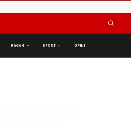
RAGAM
SPORT
OPINI
ARTIKEL POPU
ung Sita Lamborghini dan Puluhan
Berat Kasus Korupsi IUP Kalbar