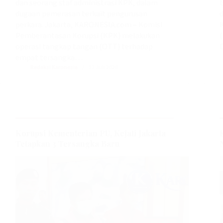
dan seorang staf administrasi KPK, dalam
t
dugaan pemerasan terkait pengurusan
d
perkara. Jakarta, KARONESIA.com – Komisi
Pemberantasan Korupsi (KPK) melakukan
(
operasi tangkap tangan (OTT) terhadap
empat tersangka…
Redaksi Karonesia
31 Juli 2026
Korupsi Kementerian PU, Kejati Jakarta
Tetapkan 3 Tersangka Baru