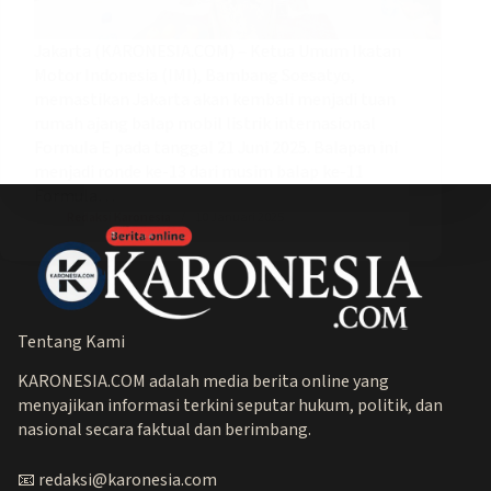
Jakarta (KARONESIA.COM) – Ketua Umum Ikatan
Motor Indonesia (IMI), Bambang Soesatyo,
memastikan Jakarta akan kembali menjadi tuan
rumah ajang balap mobil listrik internasional
Formula E pada tanggal 21 Juni 2025. Balapan ini
menjadi ronde ke-13 dari musim balap ke-11
Formula…
Redaksi Karonesia
10 Januari 2025
Tentang Kami
KARONESIA.COM adalah media berita online yang
menyajikan informasi terkini seputar hukum, politik, dan
nasional secara faktual dan berimbang.
📧 redaksi@karonesia.com