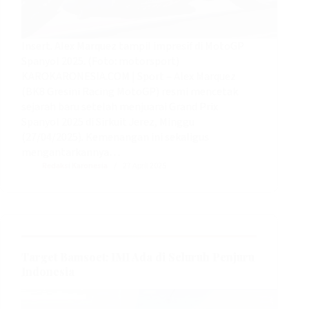
Insert. Alex Marquez tampil impresif di MotoGP
Spanyol 2025. (Foto: motorsport)
KAROKARONESIA.COM | Sport – Alex Marquez
(BK8 Gresini Racing MotoGP) resmi mencetak
sejarah baru setelah menjuarai Grand Prix
Spanyol 2025 di Sirkuit Jerez, Minggu
(27/04/2025). Kemenangan ini sekaligus
mengantarkannya…
Redaksi Karonesia
27 April 2025
Target Bamsoet: IMI Ada di Seluruh Penjuru
Indonesia