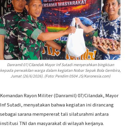
Danramil 07/Cilandak Mayor Inf Sutadi menyerahkan bingkisan
kepada perwakilan warga dalam kegiatan Nobar Sepak Bola Gembira,
Jumat (26/6/2026). (Foto: Pendim 0504 JS/Karonesia.com)
‎Komandan Rayon Militer (Danramil) 07/Cilandak, Mayor
Inf Sutadi, menyatakan bahwa kegiatan ini dirancang
sebagai sarana mempererat tali silaturahmi antara
institusi TNI dan masyarakat di wilayah kerjanya.