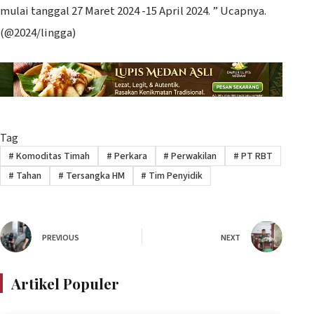
mulai tanggal 27 Maret 2024 -15 April 2024. ” Ucapnya.
(@2024/lingga)
Tag
#
Komoditas Timah
#
Perkara
#
Perwakilan
#
PT RBT
#
Tahan
#
Tersangka HM
#
Tim Penyidik
PREVIOUS
NEXT
Artikel Populer