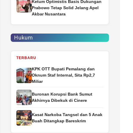
Ketum Optimistis Basis Dukungan
Prabowo Tetap Solid Jelang Apel
Akbar Nusantara
Hukum
TERBARU
‎KPK OTT Bupati Pemalang dan
Oknum Staf Internal, Sita Rp2,7
Miliar
Buronan Korupsi Bank Sumut
Akhirnya Dibekuk di Cinere
Kasat Narkoba Tangsel dan 5 Anak
Buah Ditangkap Bareskrim