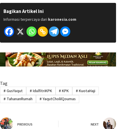
Bagikan Artikel Ini
Informasi terpercaya dari
karonesia.com
Tag
#
GusYaqut
#
IdulfitriKPK
#
KPK
#
KuotaHaji
#
TahananRumah
#
YaqutCholilQoumas
PREVIOUS
NEXT