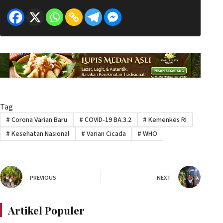
Tag
#
Corona Varian Baru
#
COVID-19 BA.3.2
#
Kemenkes RI
#
Kesehatan Nasional
#
Varian Cicada
#
WHO
PREVIOUS
NEXT
Artikel Populer