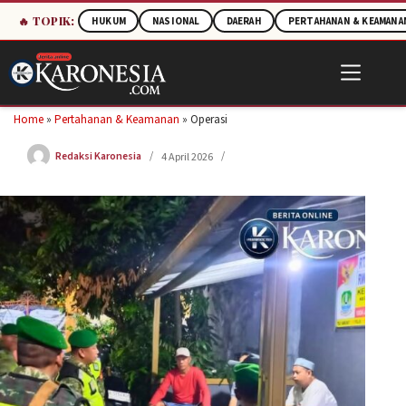
🔥 TOPIK:
HUKUM
NASIONAL
DAERAH
PERTAHANAN & KEAMANA
Skip
to
content
Home
»
Pertahanan & Keamanan
»
Operasi
Redaksi Karonesia
4 April 2026