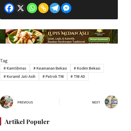
Tag
#
Kamtibmas
#
Keamanan Bekasi
#
Kodim Bekasi
#
Koramil Jati Asih
#
Patroli TNI
#
TNI AD
PREVIOUS
NEXT
Artikel Populer