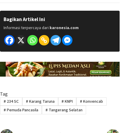
Bagikan Artikel Ini
Informasi terpercaya dari
karonesia.com
Tag
#
234 SC
#
Karang Taruna
#
KNPI
#
Konvencab
#
Pemuda Pancasila
#
Tangerang Selatan