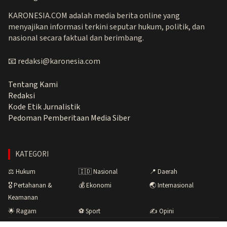
KARONESIA.COM adalah media berita online yang
menyajikan informasi terkini seputar hukum, politik, dan
nasional secara faktual dan berimbang.
📧 redaksi@karonesia.com
Tentang Kami
Redaksi
Kode Etik Jurnalistik
Pedoman Pemberitaan Media Siber
KATEGORI
⚖️ Hukum
🇮🇩 Nasional
📍 Daerah
🎖️ Pertahanan &
💰 Ekonomi
🌏 Internasional
Keamanan
🌟 Ragam
⚽ Sport
✍️ Opini
Copyright © 2026 Karonesia.com · Menyuarakan Fakta,