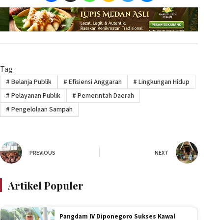
Tag
#
Belanja Publik
#
Efisiensi Anggaran
#
Lingkungan Hidup
#
Pelayanan Publik
#
Pemerintah Daerah
#
Pengelolaan Sampah
PREVIOUS
NEXT
Artikel Populer
Pangdam IV Diponegoro Sukses Kawal