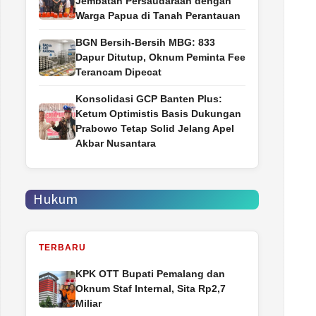
Jembatan Persaudaraan dengan
Warga Papua di Tanah Perantauan
BGN Bersih-Bersih MBG: 833
Dapur Ditutup, Oknum Peminta Fee
Terancam Dipecat
Konsolidasi GCP Banten Plus:
Ketum Optimistis Basis Dukungan
Prabowo Tetap Solid Jelang Apel
Akbar Nusantara
Hukum
TERBARU
‎KPK OTT Bupati Pemalang dan
Oknum Staf Internal, Sita Rp2,7
Miliar