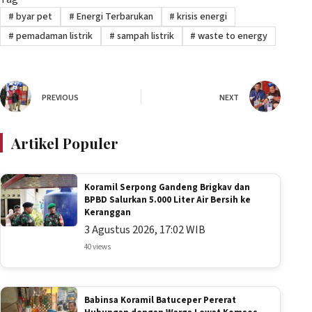
#
byar pet
#
Energi Terbarukan
#
krisis energi
#
pemadaman listrik
#
sampah listrik
#
waste to energy
PREVIOUS
NEXT
Artikel Populer
Koramil Serpong Gandeng Brigkav dan
BPBD Salurkan 5.000 Liter Air Bersih ke
Keranggan
3 Agustus 2026, 17:02 WIB
40 views
Babinsa Koramil Batuceper Pererat