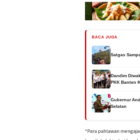
BACA JUGA
Satgas Sampa
Dandim Diwak
PKK Banten K
Gubernur Andr
Selatan
“Para pahlawan mengaja