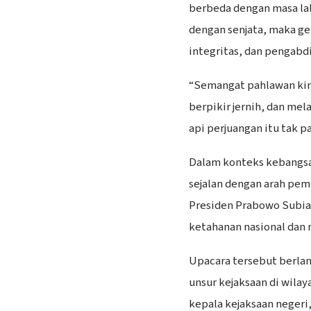
berbeda dengan masa lal
dengan senjata, maka ge
integritas, dan pengabdi
“Semangat pahlawan kin
berpikir jernih, dan mel
api perjuangan itu tak p
Dalam konteks kebangsaa
sejalan dengan arah pe
Presiden Prabowo Subi
ketahanan nasional dan 
Upacara tersebut berlan
unsur kejaksaan di wilay
kepala kejaksaan negeri,