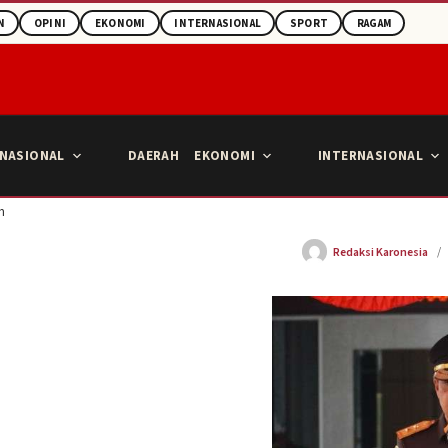
N
OPINI
EKONOMI
INTERNASIONAL
SPORT
RAGAM
NASIONAL
DAERAH
EKONOMI
INTERNASIONAL
m
Redaksi Karonesia