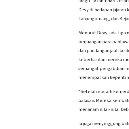
langit. Ia lahir dari kes
Devy di hadapan jajaran k
Tanjungpinang, dan Kejar
Menurut Devy, ada tiga n
perjuangan para pahlawa
dan pandangan jauh ke d
keberhasilan mereka m
semangat pengabdian m
menempatkan kepentinga
“Setelah meraih kemerd
balasan. Mereka kembal
menanam nilai-nilai keb
Ia juga menyinggung bah