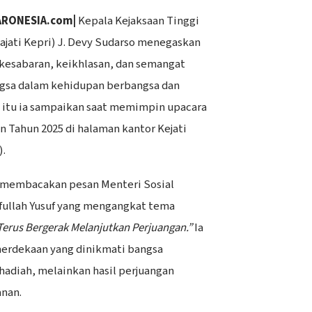
ARONESIA.com
|
Kepala Kejaksaan Tinggi
ajati Kepri) J. Devy Sudarso menegaskan
kesabaran, keikhlasan, dan semangat
ngsa dalam kehidupan berbangsa dan
l itu ia sampaikan saat memimpin upacara
n Tahun 2025 di halaman kantor Kejati
).
 membacakan pesan Menteri Sosial
fullah Yusuf yang mengangkat tema
erus Bergerak Melanjutkan Perjuangan.”
Ia
rdekaan yang dinikmati bangsa
 hadiah, melainkan hasil perjuangan
nan.