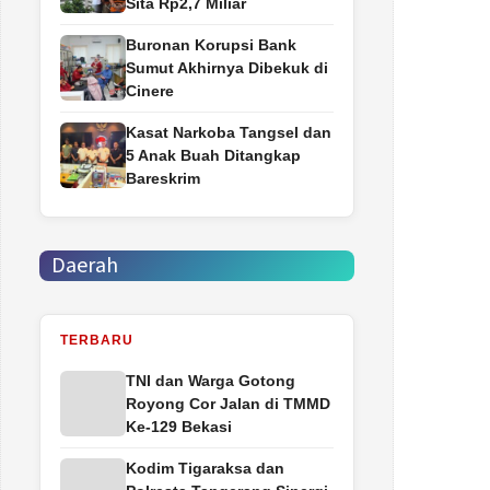
Sita Rp2,7 Miliar
Buronan Korupsi Bank
Sumut Akhirnya Dibekuk di
Cinere
Kasat Narkoba Tangsel dan
5 Anak Buah Ditangkap
Bareskrim
Daerah
TERBARU
TNI dan Warga Gotong
Royong Cor Jalan di TMMD
Ke-129 Bekasi
Kodim Tigaraksa dan