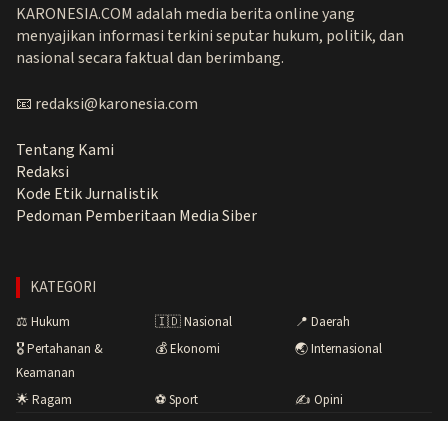
KARONESIA.COM adalah media berita online yang
menyajikan informasi terkini seputar hukum, politik, dan
nasional secara faktual dan berimbang.
📧 redaksi@karonesia.com
Tentang Kami
Redaksi
Kode Etik Jurnalistik
Pedoman Pemberitaan Media Siber
KATEGORI
⚖️ Hukum
🇮🇩 Nasional
📍 Daerah
🎖️ Pertahanan &
💰 Ekonomi
🌏 Internasional
Keamanan
🌟 Ragam
⚽ Sport
✍️ Opini
Copyright © 2026 Karonesia.com · Menyuarakan Fakta,