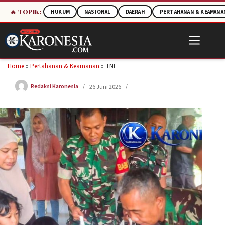
🔥 TOPIK:
HUKUM
NASIONAL
DAERAH
PERTAHANAN & KEAMANA
Skip
to
content
Home
»
Pertahanan & Keamanan
»
TNI
Redaksi Karonesia
26 Juni 2026