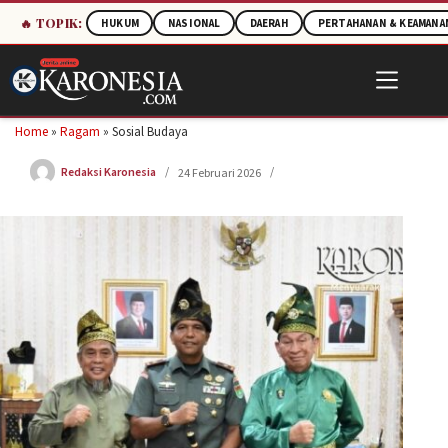
🔥 TOPIK:
HUKUM
NASIONAL
DAERAH
PERTAHANAN & KEAMANA
Skip
to
content
Home
»
Ragam
»
Sosial Budaya
Redaksi Karonesia
24 Februari 2026