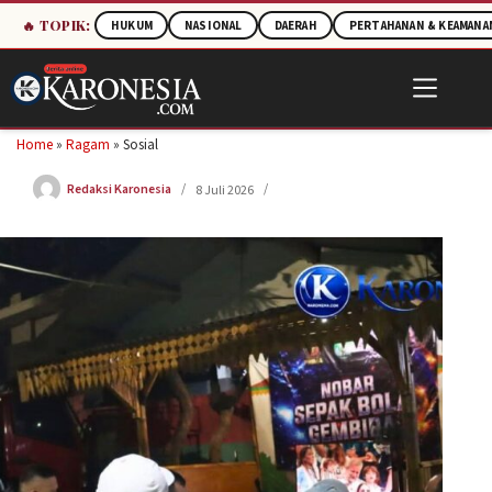
🔥 TOPIK:
HUKUM
NASIONAL
DAERAH
PERTAHANAN & KEAMANA
Skip
to
content
Home
»
Ragam
»
Sosial
Redaksi Karonesia
8 Juli 2026