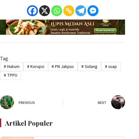
Tag
#
Hukum
#
Korupsi
#
PN Jakpus
#
Sidang
#
suap
#
TPPU
PREVIOUS
NEXT
Artikel Populer