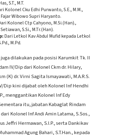
s, S.T., M.T.
ri Kolonel Cku Edhi Purwanto, S.E., M.M.,
 Fajar Wibowo Supri Haryanto.
ari Kolonel Ctp Cahyono, M.Si.(Han).,
etiawan, S.Si., M.Tr.(Han).
p:
Dari Letkol Kav Abdul Mufid kepada Letkol
.Pd., M.Pd.
an juga dilakukan pada posisi Karumkit Tk. II
dam IV/Dip dari Kolonel Ckm dr. Hilary,
m (K) dr. Virni Sagita Ismayawati, M.A.R.S.
/Dip kini dijabat oleh Kolonel Inf Hendhi
.P., menggantikan Kolonel Inf Edy
. Sementara itu, jabatan Kabaglat Rindam
dari Kolonel Inf Andi Amin Latama, S.Sos.,
us Jeffri Hermawan, S.I.P., serta Dankikav
Muhammad Agung Bahari, S.T.Han., kepada