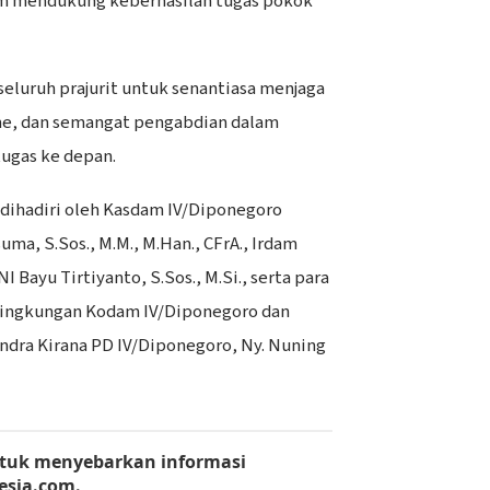
am mendukung keberhasilan tugas pokok
eluruh prajurit untuk senantiasa menjaga
sme, dan semangat pengabdian dalam
ugas ke depan.
t dihadiri oleh Kasdam IV/Diponegoro
uma, S.Sos., M.M., M.Han., CFrA., Irdam
 Bayu Tirtiyanto, S.Sos., M.Si., serta para
i lingkungan Kodam IV/Diponegoro dan
andra Kirana PD IV/Diponegoro, Ny. Nuning
tuk menyebarkan informasi
esia.com
.