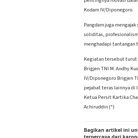
pentingnya inovasi dal
Kodam IV/Diponegoro.
Pangdam juga mengajak s
soliditas, profesionali
menghadapi tantangan t
​Kegiatan tersebut turu
Brigjen TNI M. Andhy Kus
IV/Diponegoro Brigjen TNI
pejabat teras lainnya d
Ketua Persit Kartika Ch
Achiruddin.(*)
Bagikan artikel ini
un
terpercaya dari
karon