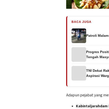
BACA JUGA
Patroli Malam
Progres Posi
Tengah Masya
TNI Dekat Ra
Aspirasi War
​Adapun pejabat yang mel
Kabintaljarahdam I