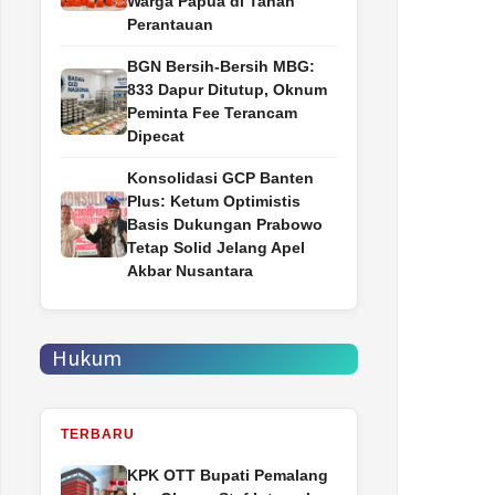
Warga Papua di Tanah
Perantauan
BGN Bersih-Bersih MBG:
833 Dapur Ditutup, Oknum
Peminta Fee Terancam
Dipecat
Konsolidasi GCP Banten
Plus: Ketum Optimistis
Basis Dukungan Prabowo
Tetap Solid Jelang Apel
Akbar Nusantara
Hukum
TERBARU
‎KPK OTT Bupati Pemalang