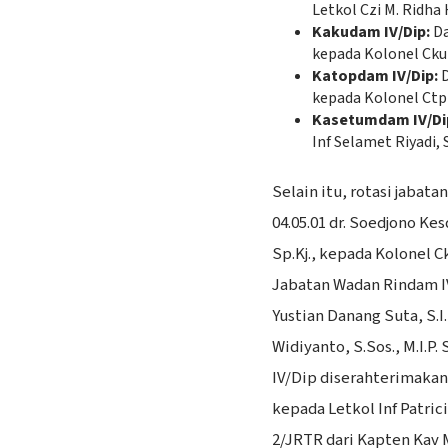
Letkol Czi M. Ridha Ha
Kakudam IV/Dip:
Da
kepada Kolonel Cku
Katopdam IV/Dip:
D
kepada Kolonel Ctp S
Kasetumdam IV/Di
Inf Selamet Riyadi, S
​Selain itu, rotasi jabat
04.05.01 dr. Soedjono Kes
Sp.Kj., kepada Kolonel Ck
Jabatan Wadan Rindam IV
Yustian Danang Suta, S.I
Widiyanto, S.Sos., M.I.P
IV/Dip diserahterimakan 
kepada Letkol Inf Patrici
2/JRTR dari Kapten Kav 