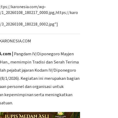
ttps://karonesia.com/wp-
/1_20260108_180217_0000.jpg,https://karo
/3_20260108_180218_0002.jpg”]
KARONESIA.COM
A.com |
Pangdam IV/Diponegoro Mayjen
M.Han., memimpin Tradisi dan Serah Terima
mlah pejabat jajaran Kodam IV/Diponegoro
(8/1/2026). Kegiatan ini merupakan bagian
an personel dan organisasi untuk
n kepemimpinan serta meningkatkan
satuan.