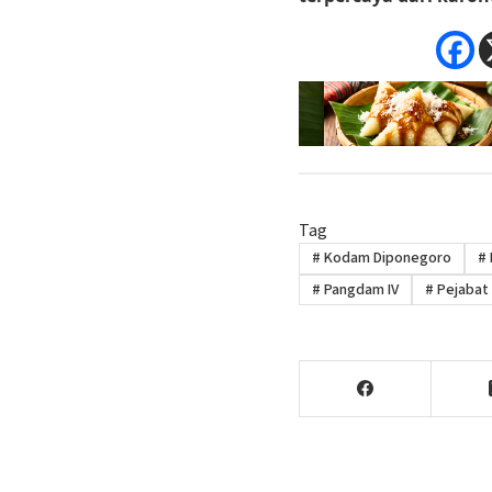
Tag
#
Kodam Diponegoro
#
#
Pangdam IV
#
Pejabat