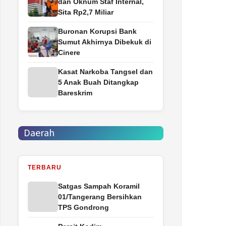
dan Oknum Staf Internal,
Sita Rp2,7 Miliar
Buronan Korupsi Bank
Sumut Akhirnya Dibekuk di
Cinere
Kasat Narkoba Tangsel dan
5 Anak Buah Ditangkap
Bareskrim
Daerah
TERBARU
Satgas Sampah Koramil
01/Tangerang Bersihkan
TPS Gondrong