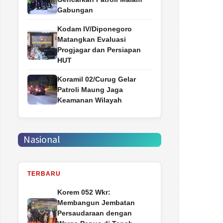
Gabungan
Kodam IV/Diponegoro
Matangkan Evaluasi
Progjagar dan Persiapan
HUT
Koramil 02/Curug Gelar
Patroli Maung Jaga
Keamanan Wilayah
Nasional
TERBARU
Korem 052 Wkr:
Membangun Jembatan
Persaudaraan dengan