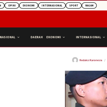
N
OPINI
EKONOMI
INTERNASIONAL
SPORT
RAGAM
NASIONAL
DAERAH
EKONOMI
INTERNASIONAL
Redaksi Karonesia