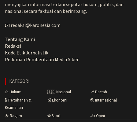
menyajikan informasi terkini seputar hukum, politik, dan
nasional secara faktual dan berimbang.
📧 redaksi@karonesia.com
Tentang Kami
Redaksi
Kode Etik Jurnalistik
Pedoman Pemberitaan Media Siber
KATEGORI
⚖️ Hukum
🇮🇩 Nasional
📍 Daerah
🎖️ Pertahanan &
💰 Ekonomi
🌏 Internasional
Keamanan
🌟 Ragam
⚽ Sport
✍️ Opini
Copyright © 2026 Karonesia.com · Menyuarakan Fakta,
Membangun Bangsa