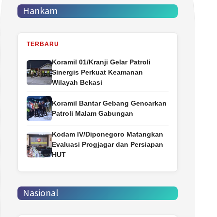
Hankam
TERBARU
Koramil 01/Kranji Gelar Patroli
Sinergis Perkuat Keamanan
Wilayah Bekasi
Koramil Bantar Gebang Gencarkan
Patroli Malam Gabungan
Kodam IV/Diponegoro Matangkan
Evaluasi Progjagar dan Persiapan
HUT
Nasional