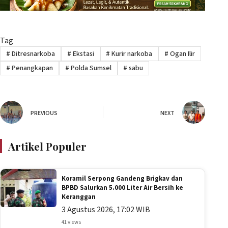
Tag
#
Ditresnarkoba
#
Ekstasi
#
Kurir narkoba
#
Ogan Ilir
#
Penangkapan
#
Polda Sumsel
#
sabu
PREVIOUS
NEXT
Artikel Populer
Koramil Serpong Gandeng Brigkav dan
BPBD Salurkan 5.000 Liter Air Bersih ke
Keranggan
3 Agustus 2026, 17:02 WIB
41 views