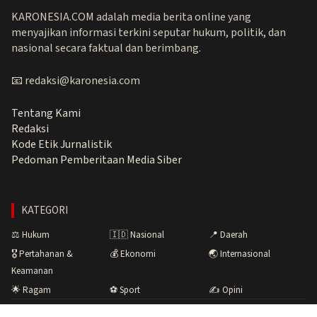
KARONESIA.COM adalah media berita online yang
menyajikan informasi terkini seputar hukum, politik, dan
nasional secara faktual dan berimbang.
📧 redaksi@karonesia.com
Tentang Kami
Redaksi
Kode Etik Jurnalistik
Pedoman Pemberitaan Media Siber
KATEGORI
⚖️ Hukum
🇮🇩 Nasional
📍 Daerah
🎖️ Pertahanan &
💰 Ekonomi
🌏 Internasional
Keamanan
🌟 Ragam
⚽ Sport
✍️ Opini
Copyright © 2026 Karonesia.com · Menyuarakan Fakta,