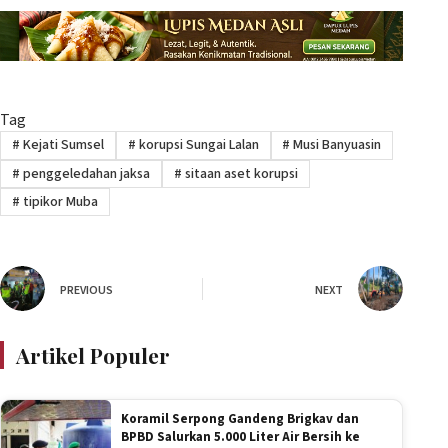
Tag
#
Kejati Sumsel
#
korupsi Sungai Lalan
#
Musi Banyuasin
#
penggeledahan jaksa
#
sitaan aset korupsi
#
tipikor Muba
PREVIOUS
NEXT
Artikel Populer
Koramil Serpong Gandeng Brigkav dan
BPBD Salurkan 5.000 Liter Air Bersih ke