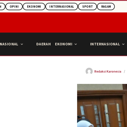
N
OPINI
EKONOMI
INTERNASIONAL
SPORT
RAGAM
NASIONAL
DAERAH
EKONOMI
INTERNASIONAL
Redaksi Karonesia