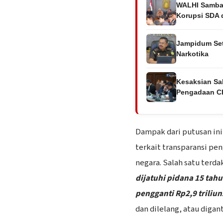
WALHI Samba
Korupsi SDA
Jampidum Set
Narkotika
Kesaksian Sak
Pengadaan C
Dampak dari putusan ini
terkait transparansi pe
negara. Salah satu terd
dijatuhi pidana 15 tah
pengganti Rp2,9 triliun
dan dilelang, atau digan