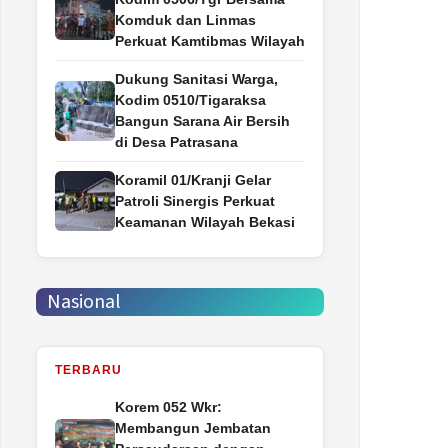
Komduk dan Linmas
Perkuat Kamtibmas Wilayah
Dukung Sanitasi Warga,
Kodim 0510/Tigaraksa
Bangun Sarana Air Bersih
di Desa Patrasana
Koramil 01/Kranji Gelar
Patroli Sinergis Perkuat
Keamanan Wilayah Bekasi
Nasional
TERBARU
Korem 052 Wkr:
Membangun Jembatan