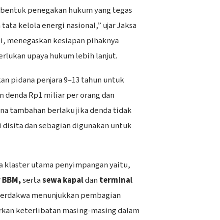
 bentuk penegakan hukum yang tegas
ta kelola energi nasional,” ujar Jaksa
i, menegaskan kesiapan pihaknya
erlukan upaya hukum lebih lanjut.
an pidana penjara 9–13 tahun untuk
n denda Rp1 miliar per orang dan
ana tambahan berlaku jika denda tidak
i disita dan sebagian digunakan untuk
ga klaster utama penyimpangan yaitu,
 BBM,
serta
sewa kapal
dan
terminal
 terdakwa menunjukkan pembagian
rkan keterlibatan masing-masing dalam