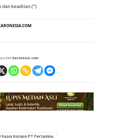
 dan keadilan.(*)
i KARONESIA.COM
aya dari
karonesia.com
.
#
Kasus Korupsi PT Pertamina