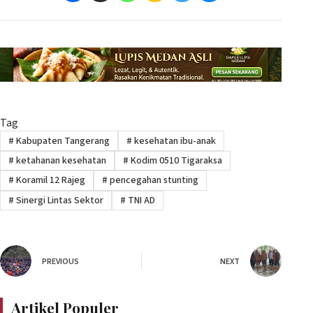
Tag
#
Kabupaten Tangerang
#
kesehatan ibu-anak
#
ketahanan kesehatan
#
Kodim 0510 Tigaraksa
#
Koramil 12 Rajeg
#
pencegahan stunting
#
Sinergi Lintas Sektor
#
TNI AD
PREVIOUS
NEXT
Artikel Populer