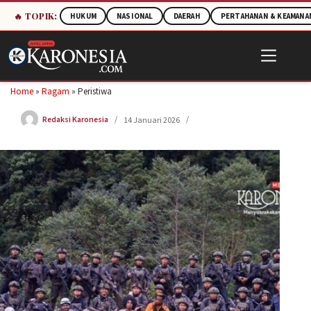
🔥 TOPIK:
HUKUM
NASIONAL
DAERAH
PERTAHANAN & KEAMANA
Skip
to
content
Home
»
Ragam
»
Peristiwa
Redaksi Karonesia
14 Januari 2026