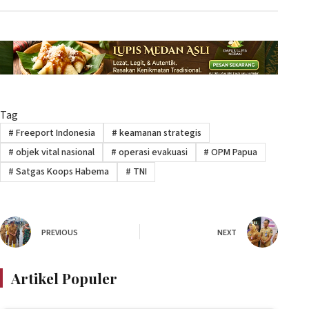
Tag
#
Freeport Indonesia
#
keamanan strategis
#
objek vital nasional
#
operasi evakuasi
#
OPM Papua
#
Satgas Koops Habema
#
TNI
PREVIOUS
NEXT
Artikel Populer