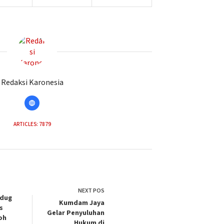
Redaksi Karonesia
ARTICLES: 7879
NEXT
POS
edug
Kumdam Jaya
s
Gelar Penyuluhan
oh
Hukum di