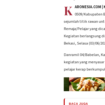
K
ARONESIA.COM | 
0509/Kabupaten B
sejumlah titik rawan u
Remaja/Pelajar yang dic
Kegiatan berlangsung d
Bekasi, Selasa (03/06/202
Danramil 04/Babelan, K
kegiatan yang menyasar 
pelajar kerap berkumpul 
BACA JUGA