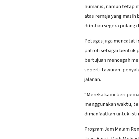
humanis, namun tetap m
atau remaja yang masih 
diimbau segera pulang da
Petugas juga mencatat i
patroli sebagai bentuk 
bertujuan mencegah mere
seperti tawuran, penyal
jalanan.
“Mereka kami beri pema
menggunakan waktu, ter
dimanfaatkan untuk istir
Program Jam Malam Rema
Jawa Barat, Dedi Mulya