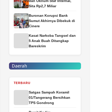
dan Oknum Staf Internal,
Sita Rp2,7 Miliar
Buronan Korupsi Bank
Sumut Akhirnya Dibekuk di
Cinere
Kasat Narkoba Tangsel dan
5 Anak Buah Ditangkap
Bareskrim
Daerah
TERBARU
Satgas Sampah Koramil
01/Tangerang Bersihkan
TPS Gondrong