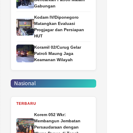
Gabungan
Kodam IV/Diponegoro
Matangkan Evaluasi
Progjagar dan Persiapan
HUT
Koramil 02/Curug Gelar
Patroli Maung Jaga
Keamanan Wilayah
Nasional
TERBARU
Korem 052 Wkr:
Membangun Jembatan
Persaudaraan dengan