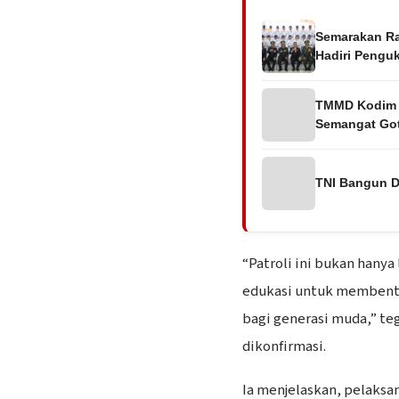
Semarakan Ra
Hadiri Pengu
TMMD Kodim 
Semangat Go
TNI Bangun D
“Patroli ini bukan hany
edukasi untuk membentu
bagi generasi muda,” te
dikonfirmasi.
Ia menjelaskan, pelaksa