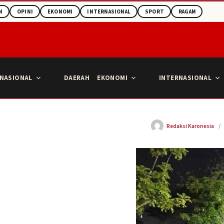
N
OPINI
EKONOMI
INTERNASIONAL
SPORT
RAGAM
NASIONAL
DAERAH
EKONOMI
INTERNASIONAL
Redaksi Karonesia