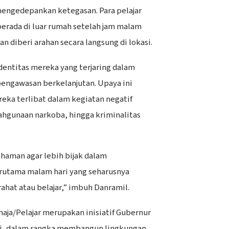
engedepankan ketegasan. Para pelajar
berada di luar rumah setelah jam malam
n diberi arahan secara langsung di lokasi.
dentitas mereka yang terjaring dalam
pengawasan berkelanjutan. Upaya ini
ka terlibat dalam kegiatan negatif
ahgunaan narkoba, hingga kriminalitas
haman agar lebih bijak dalam
utama malam hari yang seharusnya
ahat atau belajar,” imbuh Danramil.
ja/Pelajar merupakan inisiatif Gubernur
di, dalam rangka membangun lingkungan