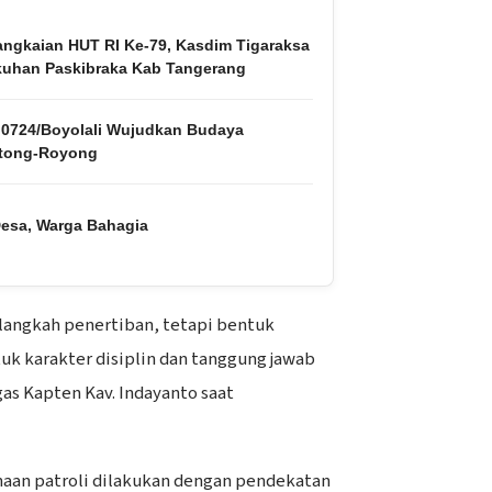
ngkaian HUT RI Ke-79, Kasdim Tigaraksa
kuhan Paskibraka Kab Tangerang
0724/Boyolali Wujudkan Budaya
tong-Royong
esa, Warga Bahagia
a langkah penertiban, tetapi bentuk
k karakter disiplin dan tanggung jawab
gas Kapten Kav. Indayanto saat
naan patroli dilakukan dengan pendekatan