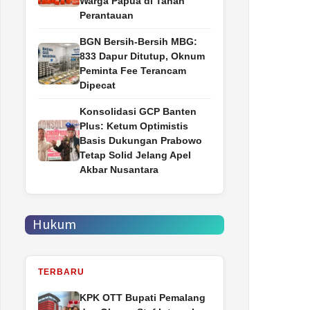
Warga Papua di Tanah
Perantauan
BGN Bersih-Bersih MBG:
833 Dapur Ditutup, Oknum
Peminta Fee Terancam
Dipecat
Konsolidasi GCP Banten
Plus: Ketum Optimistis
Basis Dukungan Prabowo
Tetap Solid Jelang Apel
Akbar Nusantara
Hukum
TERBARU
‎KPK OTT Bupati Pemalang