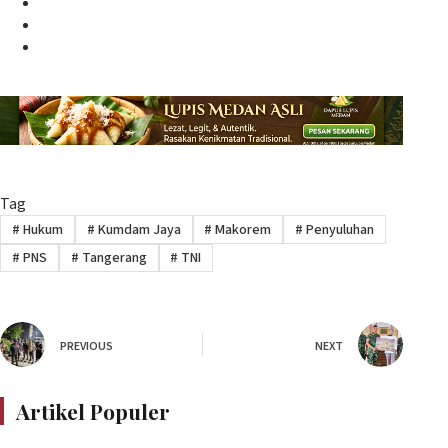
Facebook
Twitter
Instagram
Tag
#
Hukum
#
Kumdam Jaya
#
Makorem
#
Penyuluhan
#
PNS
#
Tangerang
#
TNI
PREVIOUS
NEXT
Artikel Populer