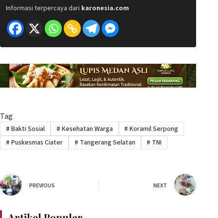
Informasi terpercaya dari
karonesia.com
Tag
#
Bakti Sosial
#
Kesehatan Warga
#
Koramil Serpong
#
Puskesmas Ciater
#
Tangerang Selatan
#
TNI
PREVIOUS
NEXT
Artikel Populer