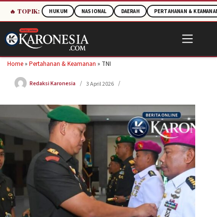
🔥 TOPIK:
HUKUM
NASIONAL
DAERAH
PERTAHANAN & KEAMANA
Skip
to
content
Home
»
Pertahanan & Keamanan
»
TNI
Redaksi Karonesia
3 April 2026