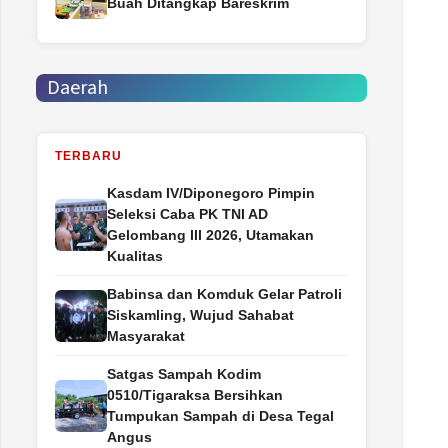
Buah Ditangkap Bareskrim
Daerah
TERBARU
Kasdam IV/Diponegoro Pimpin
Seleksi Caba PK TNI AD
Gelombang III 2026, Utamakan
Kualitas
Babinsa dan Komduk Gelar Patroli
Siskamling, Wujud Sahabat
Masyarakat
Satgas Sampah Kodim
0510/Tigaraksa Bersihkan
Tumpukan Sampah di Desa Tegal
Angus