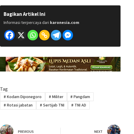
Bagikan Artikel Ini
Informasi terpercaya dari
karonesia.com
Tag
#
Kodam Diponegoro
#
Militer
#
Pangdam
#
Rotasi jabatan
#
Sertijab TNI
#
TNI AD
PREVIOUS
NEXT