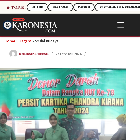
🔥 TOPIK:
HUKUM
NASIONAL
DAERAH
PERTAHANAN & KEAMANA
Skip
to
content
Home
»
Ragam
»
Sosial Budaya
Redaksi Karonesia
27 Februari 2024