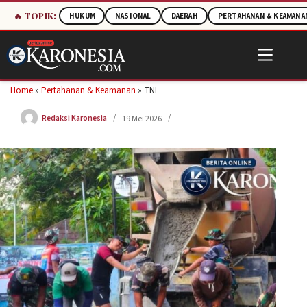
🔥 TOPIK:
HUKUM
NASIONAL
DAERAH
PERTAHANAN & KEAMANA
Skip
to
content
Home
»
Pertahanan & Keamanan
»
TNI
Redaksi Karonesia
19 Mei 2026