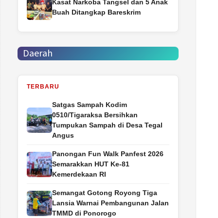
Kasat Narkoba Tangsel dan 5 Anak
Buah Ditangkap Bareskrim
Daerah
TERBARU
Satgas Sampah Kodim
0510/Tigaraksa Bersihkan
Tumpukan Sampah di Desa Tegal
Angus
Panongan Fun Walk Panfest 2026
Semarakkan HUT Ke-81
Kemerdekaan RI
Semangat Gotong Royong Tiga
Lansia Warnai Pembangunan Jalan
TMMD di Ponorogo