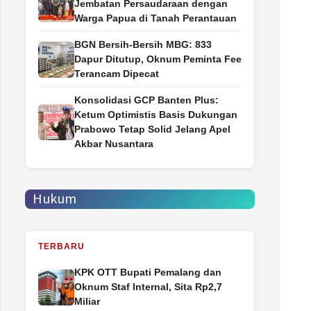
Jembatan Persaudaraan dengan
Warga Papua di Tanah Perantauan
BGN Bersih-Bersih MBG: 833
Dapur Ditutup, Oknum Peminta Fee
Terancam Dipecat
Konsolidasi GCP Banten Plus:
Ketum Optimistis Basis Dukungan
Prabowo Tetap Solid Jelang Apel
Akbar Nusantara
Hukum
TERBARU
‎KPK OTT Bupati Pemalang dan
Oknum Staf Internal, Sita Rp2,7
Miliar