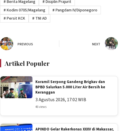
#
Berita Magelang
#
Disiplin Prajurit
#
Kodim 0705/Magelang
#
Pangdam IV/Diponegoro
#
Persit KCK
#
TNI AD
PREVIOUS
NEXT
Artikel Populer
Koramil Serpong Gandeng Brigkav dan
BPBD Salurkan 5.000 Liter Air Bersih ke
Keranggan
3 Agustus 2026, 17:02 WIB
46 views
APINDO Gelar Rakerkonas XXXV di Makassar,