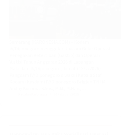
Semarang (KARONESIA.COM) – Kodam
IV/Diponegoro menggelar Upacara Gelar Operasi
Penegakan Ketertiban (Gaktib) dan Operasi
Yustisi Tahun Anggaran 2026 di Lapangan
Makodam IV/Diponegoro, Jumat (13/2/2026).
Pangdam IV/Diponegoro diwakili Kepala Staf
Kodam (Kasdam) IV/Diponegoro Brigjen TNI M.
Andhy Kusuma, S.Sos., M.M., M.Han.,…
Redaksi Karonesia
14 Februari 2026
Danpomdam Jaya Buka Sosialisasi Operasi