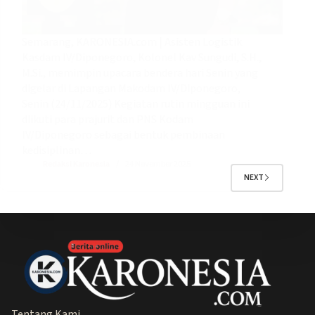
Semarang, KARONESIA.com | Asisten Logistik
Kasdam IV/Diponegoro, Kolonel Kav Sungudi, S.H.,
M.Si., memimpin upacara bendera hari Senin yang
digelar di Lapangan Makodam IV/Diponegoro,
Senin (24/11/2025) Kegiatan rutin mingguan ini
diikuti para prajurit dan PNS Kodam
IV/Diponegoro sebagai bentuk pembinaan
kedisiplinan…
Redaksi Karonesia
24 November 2025
NEXT
Tentang Kami