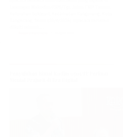
upacara bendera rutin hari Senin yang digelar di
Lapangan Makodim 0506/Tgr, Jalan TMP Taruna,
Kelurahan Sukasari, Kecamatan Tangerang, Kota
Tangerang, Senin (20/4/2026). Upacara tersebut
diikuti seluruh…
Redaksi Karonesia
20 April 2026
Penyuluhan Bintal Kodim 0505/JT Perkuat
Mental Prajurit di Era Digital