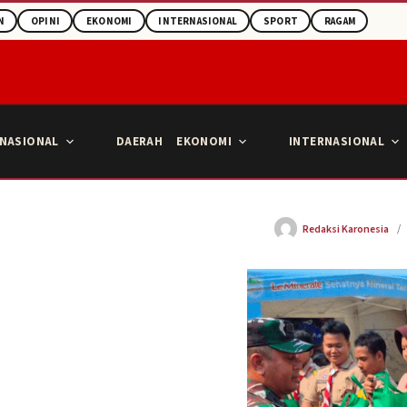
N
OPINI
EKONOMI
INTERNASIONAL
SPORT
RAGAM
NASIONAL
DAERAH
EKONOMI
INTERNASIONAL
Redaksi Karonesia