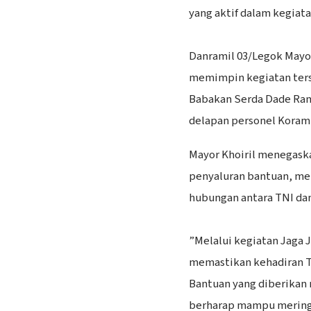
yang aktif dalam kegiata
‎Danramil 03/Legok Mayor
memimpin kegiatan ters
Babakan Serda Dade Ram
delapan personel Korami
Mayor Khoiril menegaska
penyaluran bantuan, me
hubungan antara TNI dan
‎”Melalui kegiatan Jaga 
memastikan kehadiran T
Bantuan yang diberikan
berharap mampu mering