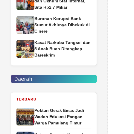
dan Oknum Staf Internal,
Sita Rp2,7 Miliar
Buronan Korupsi Bank
Sumut Akhirnya Dibekuk di
Cinere
Kasat Narkoba Tangsel dan
5 Anak Buah Ditangkap
Bareskrim
Daerah
TERBARU
Poktan Gerak Emas Jadi
Wadah Edukasi Pangan
Warga Pamulang Timur