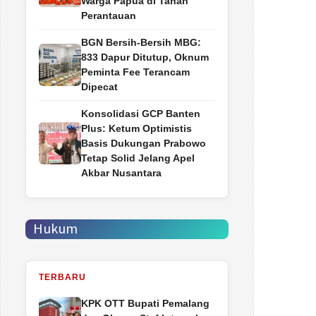
Warga Papua di Tanah
Perantauan
BGN Bersih-Bersih MBG:
833 Dapur Ditutup, Oknum
Peminta Fee Terancam
Dipecat
Konsolidasi GCP Banten
Plus: Ketum Optimistis
Basis Dukungan Prabowo
Tetap Solid Jelang Apel
Akbar Nusantara
Hukum
TERBARU
‎KPK OTT Bupati Pemalang