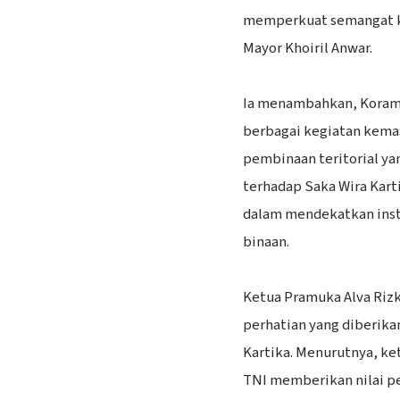
memperkuat semangat ke
Mayor Khoiril Anwar.
‎Ia menambahkan, Koram
berbagai kegiatan kema
pembinaan teritorial ya
terhadap Saka Wira Karti
dalam mendekatkan insti
binaan.
‎Ketua Pramuka Alva Ri
perhatian yang diberika
Kartika. Menurutnya, ke
TNI memberikan nilai pe