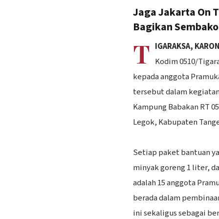
Jaga Jakarta On T
Bagikan Sembako
T
IGARAKSA, KARO
Kodim 0510/Tigar
kepada anggota Pramuka
tersebut dalam kegiatan
Kampung Babakan RT 05 
Legok, Kabupaten Tanger
‎Setiap paket bantuan ya
minyak goreng 1 liter, 
adalah 15 anggota Pramu
berada dalam pembinaan
ini sekaligus sebagai b