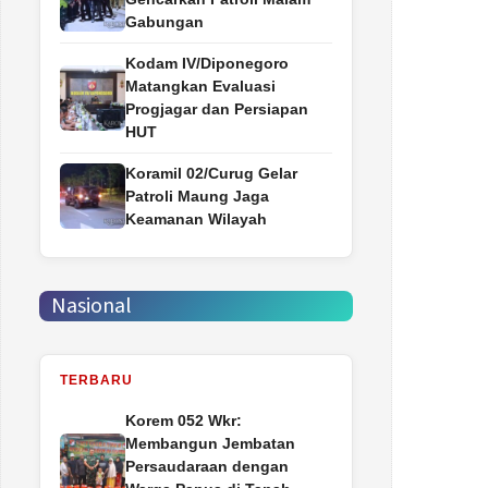
Gabungan
Kodam IV/Diponegoro
Matangkan Evaluasi
Progjagar dan Persiapan
HUT
Koramil 02/Curug Gelar
Patroli Maung Jaga
Keamanan Wilayah
Nasional
TERBARU
Korem 052 Wkr:
Membangun Jembatan
Persaudaraan dengan