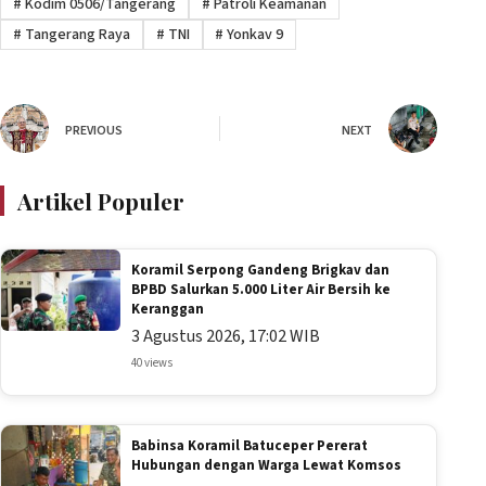
#
Kodim 0506/Tangerang
#
Patroli Keamanan
#
Tangerang Raya
#
TNI
#
Yonkav 9
PREVIOUS
NEXT
Artikel Populer
Koramil Serpong Gandeng Brigkav dan
BPBD Salurkan 5.000 Liter Air Bersih ke
Keranggan
3 Agustus 2026, 17:02 WIB
40 views
Babinsa Koramil Batuceper Pererat
Hubungan dengan Warga Lewat Komsos