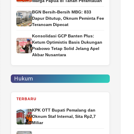
Warga Papua di Tanah Perantauan
BGN Bersih-Bersih MBG: 833
Dapur Ditutup, Oknum Peminta Fee
Terancam Dipecat
Konsolidasi GCP Banten Plus:
Ketum Optimistis Basis Dukungan
Prabowo Tetap Solid Jelang Apel
Akbar Nusantara
Hukum
TERBARU
‎KPK OTT Bupati Pemalang dan
Oknum Staf Internal, Sita Rp2,7
Miliar