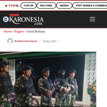
🔥 TOPIK:
HUKUM
NASIONAL
DAERAH
PERTAHANAN & KEAMANA
Skip
to
content
Home
»
Ragam
»
Sosial Budaya
Redaksi Karonesia
10 Mei 2025