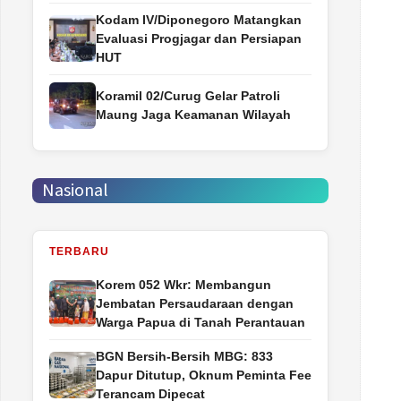
Kodam IV/Diponegoro Matangkan
Evaluasi Progjagar dan Persiapan
HUT
Koramil 02/Curug Gelar Patroli
Maung Jaga Keamanan Wilayah
Nasional
TERBARU
Korem 052 Wkr: Membangun
Jembatan Persaudaraan dengan
Warga Papua di Tanah Perantauan
BGN Bersih-Bersih MBG: 833
Dapur Ditutup, Oknum Peminta Fee
Terancam Dipecat