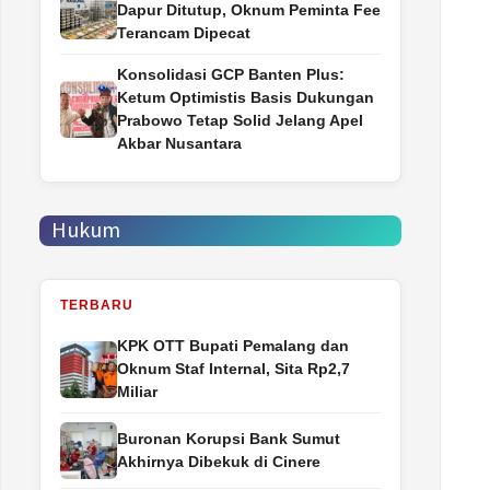
Dapur Ditutup, Oknum Peminta Fee
Terancam Dipecat
Konsolidasi GCP Banten Plus:
Ketum Optimistis Basis Dukungan
Prabowo Tetap Solid Jelang Apel
Akbar Nusantara
Hukum
TERBARU
‎KPK OTT Bupati Pemalang dan
Oknum Staf Internal, Sita Rp2,7
Miliar
Buronan Korupsi Bank Sumut
Akhirnya Dibekuk di Cinere