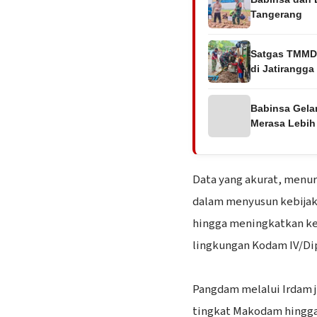
Tangerang
Satgas TMMD 
di Jatirangga
Babinsa Gelar
Merasa Lebi
Data yang akurat, menur
dalam menyusun kebijak
hingga meningkatkan kes
lingkungan Kodam IV/Di
‎Pangdam melalui Irdam j
tingkat Makodam hingga 