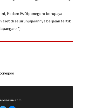
si ini, Kodam IV/Diponegoro berupaya
set di seluruh jajarannya berjalan tertib
 lapangan.(*)
ponegoro
aronesia.com