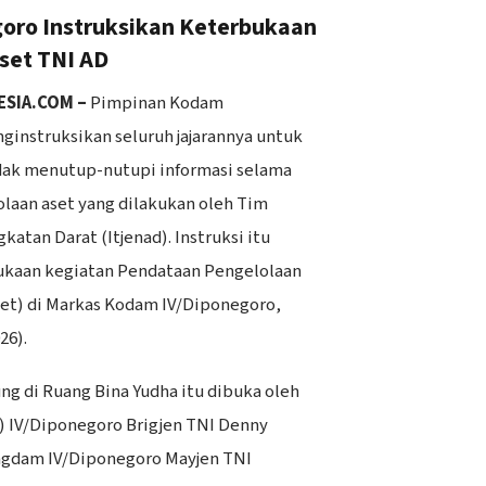
ro Instruksikan Keterbukaan
Aset TNI AD
ESIA.COM –
Pimpinan Kodam
instruksikan seluruh jajarannya untuk
idak menutup-nutupi informasi selama
olaan aset yang dilakukan oleh Tim
katan Darat (Itjenad). Instruksi itu
kaan kegiatan Pendataan Pengelolaan
et) di Markas Kodam IV/Diponegoro,
26).
ng di Ruang Bina Yudha itu dibuka oleh
) IV/Diponegoro Brigjen TNI Denny
ngdam IV/Diponegoro Mayjen TNI