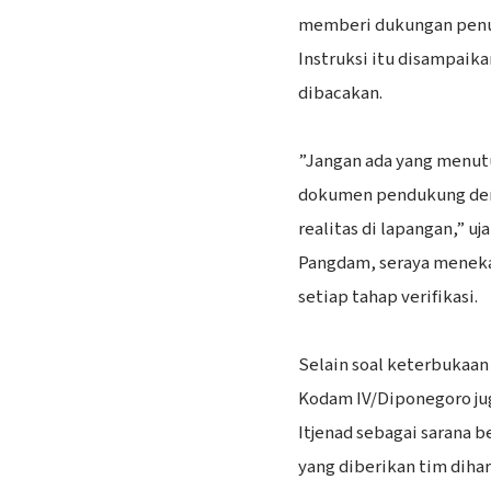
memberi dukungan penuh
Instruksi itu disampaik
dibacakan.
‎”Jangan ada yang menut
dokumen pendukung deng
realitas di lapangan,” u
Pangdam, seraya meneka
setiap tahap verifikasi.
‎Selain soal keterbukaan
Kodam IV/Diponegoro ju
Itjenad sebagai sarana be
yang diberikan tim dih