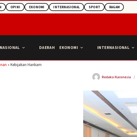
N
OPINI
EKONOMI
INTERNASIONAL
SPORT
RAGAM
NASIONAL
DAERAH
EKONOMI
INTERNASIONAL
anan
»
Kebijakan Hankam
Redaksi Karonesia