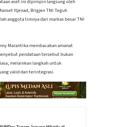
ataan aset ini dipimpin langsung oleh
anset Itjenad, Brigjen TNI Teguh
lah anggota timnya dari markas besar TNI
enny Marantika membacakan amanat
menyebut pendataan tersebut bukan
biasa, melainkan langkah untuk
ang valid dan terintegrasi.
BUMDes Tanam Jagung Hibrida di