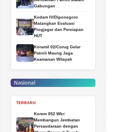
Gabungan
Kodam IV/Diponegoro
Matangkan Evaluasi
Progjagar dan Persiapan
HUT
Koramil 02/Curug Gelar
Patroli Maung Jaga
Keamanan Wilayah
Nasional
TERBARU
Korem 052 Wkr:
Membangun Jembatan
Persaudaraan dengan