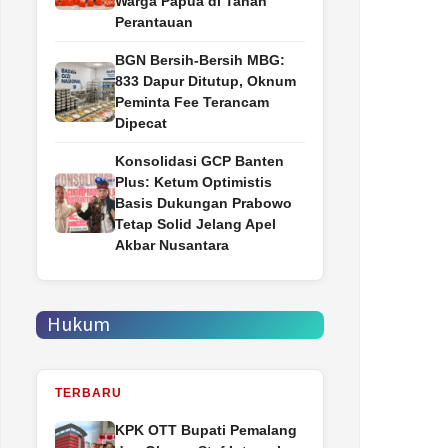
Warga Papua di Tanah
Perantauan
BGN Bersih-Bersih MBG:
833 Dapur Ditutup, Oknum
Peminta Fee Terancam
Dipecat
Konsolidasi GCP Banten
Plus: Ketum Optimistis
Basis Dukungan Prabowo
Tetap Solid Jelang Apel
Akbar Nusantara
Hukum
TERBARU
‎KPK OTT Bupati Pemalang