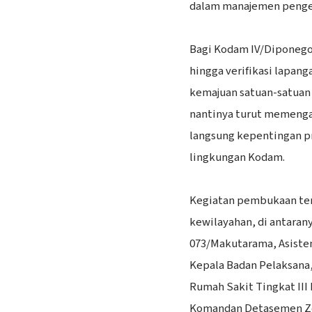
dalam manajemen pengel
‎Bagi Kodam IV/Diponego
hingga verifikasi lapang
kemajuan satuan-satuan j
nantinya turut memenga
langsung kepentingan pra
lingkungan Kodam.
‎Kegiatan pembukaan ter
kewilayahan, di antara
073/Makutarama, Asiste
Kepala Badan Pelaksana
Rumah Sakit Tingkat III
Komandan Detasemen Zen