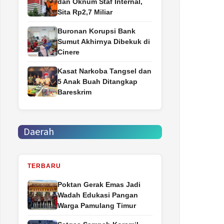
dan Oknum Staf Internal,
Sita Rp2,7 Miliar
Buronan Korupsi Bank
Sumut Akhirnya Dibekuk di
Cinere
Kasat Narkoba Tangsel dan
5 Anak Buah Ditangkap
Bareskrim
Daerah
TERBARU
Poktan Gerak Emas Jadi
Wadah Edukasi Pangan
Warga Pamulang Timur