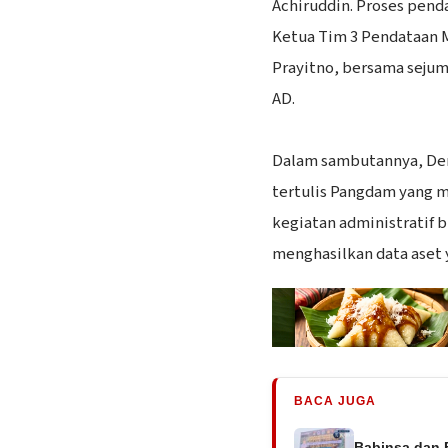
Achiruddin. Proses pend
Ketua Tim 3 Pendataan M
Prayitno, bersama sejum
AD.
‎Dalam sambutannya, D
tertulis Pangdam yang 
kegiatan administratif 
menghasilkan data aset y
BACA JUGA
Babinsa dan 