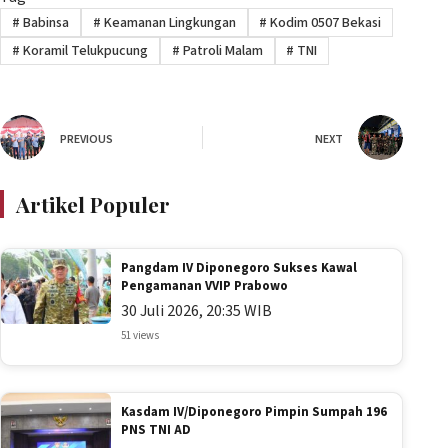
#
Babinsa
#
Keamanan Lingkungan
#
Kodim 0507 Bekasi
#
Koramil Telukpucung
#
Patroli Malam
#
TNI
PREVIOUS
NEXT
Artikel Populer
Pangdam IV Diponegoro Sukses Kawal
Pengamanan VVIP Prabowo
30 Juli 2026, 20:35 WIB
51 views
Kasdam IV/Diponegoro Pimpin Sumpah 196
PNS TNI AD