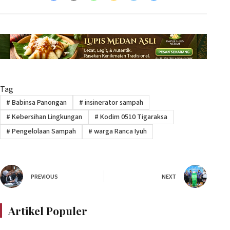
Tag
#
Babinsa Panongan
#
insinerator sampah
#
Kebersihan Lingkungan
#
Kodim 0510 Tigaraksa
#
Pengelolaan Sampah
#
warga Ranca Iyuh
PREVIOUS
NEXT
Artikel Populer