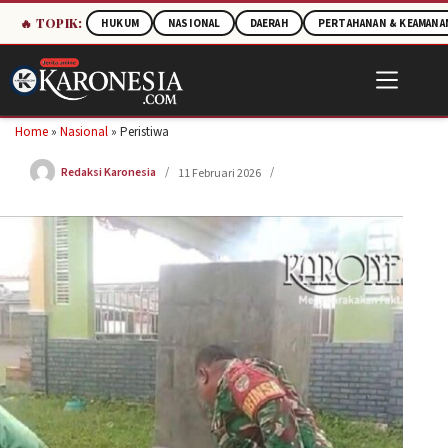
🔥 TOPIK:
HUKUM
NASIONAL
DAERAH
PERTAHANAN & KEAMANA
Skip
to
content
Home
»
Nasional
»
Peristiwa
Redaksi Karonesia
11 Februari 2026