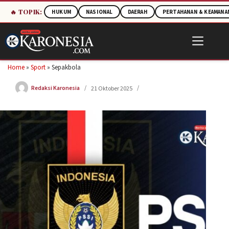
🔥 TOPIK:
HUKUM
NASIONAL
DAERAH
PERTAHANAN & KEAMANA
Skip
to
content
Home
»
Sport
»
Sepakbola
Redaksi Karonesia
21 Oktober 2025