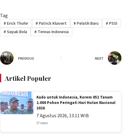
Tag
#
Erick Thohir
#
Patrick Kluivert
#
Pelatih Baru
#
PSSI
#
Sepak Bola
#
Timnas Indonesia
PREVIOUS
NEXT
Artikel Populer
Kado untuk Indonesia, Korem 052 Tanam
2.000 Pohon Peringati Hari Hutan Nasional
2026
7 Agustus 2026, 13:11 WIB
57 views