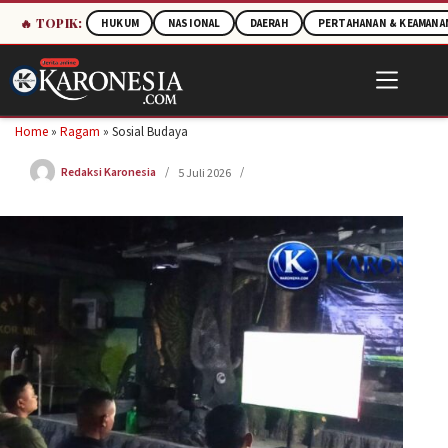
🔥 TOPIK:
HUKUM
NASIONAL
DAERAH
PERTAHANAN & KEAMANA
Skip
to
content
Home
»
Ragam
»
Sosial Budaya
Redaksi Karonesia
5 Juli 2026