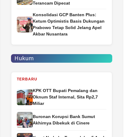
Terancam Dipecat
Konsolidasi GCP Banten Plus:
Ketum Optimistis Basis Dukungan
Prabowo Tetap Solid Jelang Apel
Akbar Nusantara
Hukum
TERBARU
‎KPK OTT Bupati Pemalang dan
Oknum Staf Internal, Sita Rp2,7
Miliar
Buronan Korupsi Bank Sumut
Akhirnya Dibekuk di Cinere