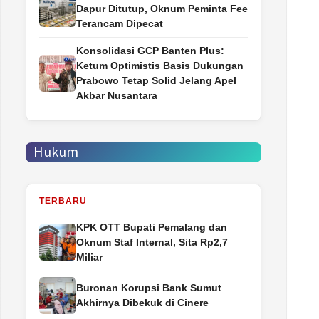
Dapur Ditutup, Oknum Peminta Fee
Terancam Dipecat
Konsolidasi GCP Banten Plus:
Ketum Optimistis Basis Dukungan
Prabowo Tetap Solid Jelang Apel
Akbar Nusantara
Hukum
TERBARU
‎KPK OTT Bupati Pemalang dan
Oknum Staf Internal, Sita Rp2,7
Miliar
Buronan Korupsi Bank Sumut
Akhirnya Dibekuk di Cinere