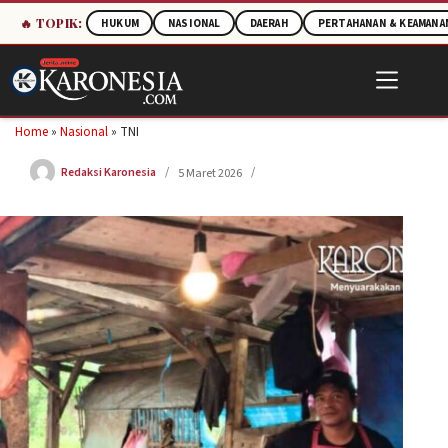
🔥 TOPIK:
HUKUM
NASIONAL
DAERAH
PERTAHANAN & KEAMANA
Skip
to
content
Home
»
Nasional
»
TNI
Redaksi Karonesia
5 Maret 2026