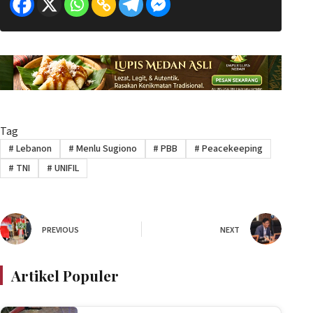
Tag
#
Lebanon
#
Menlu Sugiono
#
PBB
#
Peacekeeping
#
TNI
#
UNIFIL
PREVIOUS
NEXT
Artikel Populer