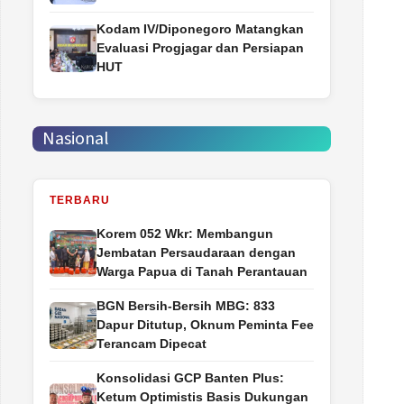
Kodam IV/Diponegoro Matangkan
Evaluasi Progjagar dan Persiapan
HUT
Nasional
TERBARU
Korem 052 Wkr: Membangun
Jembatan Persaudaraan dengan
Warga Papua di Tanah Perantauan
BGN Bersih-Bersih MBG: 833
Dapur Ditutup, Oknum Peminta Fee
Terancam Dipecat
Konsolidasi GCP Banten Plus:
Ketum Optimistis Basis Dukungan