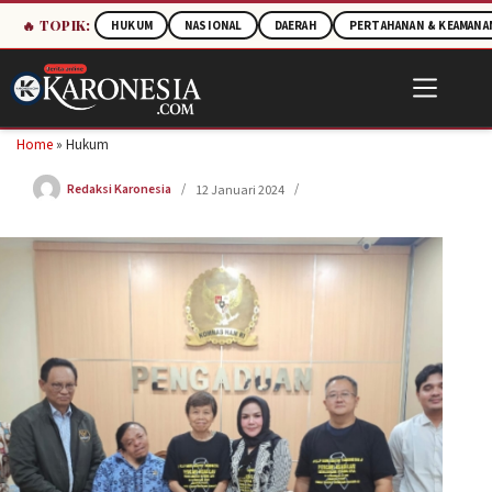
🔥 TOPIK:
HUKUM
NASIONAL
DAERAH
PERTAHANAN & KEAMANA
Skip
to
content
Home
»
Hukum
Redaksi Karonesia
12 Januari 2024