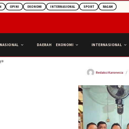
N
OPINI
EKONOMI
INTERNASIONAL
SPORT
RAGAM
NASIONAL
DAERAH
EKONOMI
INTERNASIONAL
aya
Redaksi Karonesia