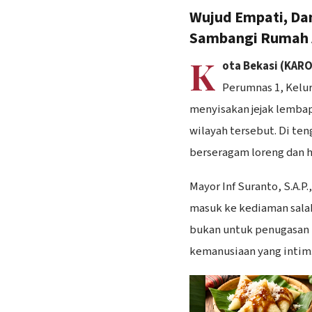
Wujud Empati, Da
Sambangi Rumah A
K
ota Bekasi (KAR
Perumnas 1, Kelur
menyisakan jejak lembap
wilayah tersebut. Di te
berseragam loreng dan 
Mayor Inf Suranto, S.A.
masuk ke kediaman salah
bukan untuk penugasan 
kemanusiaan yang intim