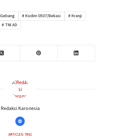
 Gebang
#
Kodim 0507/Bekasi
#
Kranji
#
TNI AD
Redaksi Karonesia
ARTICLES: 7861