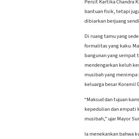
Persit Kartika Chandra 
bantuan fisik, tetapi ju
dibiarkan berjuang send
Di ruang tamu yang sede
formalitas yang kaku. M
bangunan yang sempat t
mendengarkan keluh kesa
musibah yang menimpa s
keluarga besar Koramil 
“Maksud dan tujuan kami
kepedulian dan empati 
musibah,” ujar Mayor Su
Ia menekankan bahwa ku