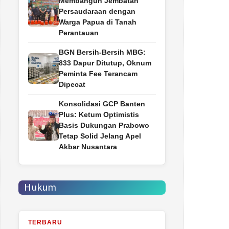
Membangun Jembatan
Persaudaraan dengan
Warga Papua di Tanah
Perantauan
BGN Bersih-Bersih MBG:
833 Dapur Ditutup, Oknum
Peminta Fee Terancam
Dipecat
Konsolidasi GCP Banten
Plus: Ketum Optimistis
Basis Dukungan Prabowo
Tetap Solid Jelang Apel
Akbar Nusantara
Hukum
TERBARU