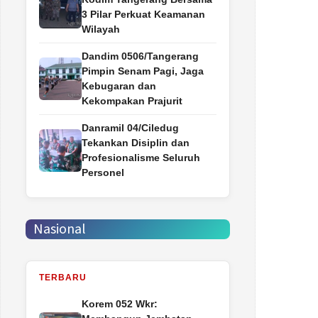
3 Pilar Perkuat Keamanan
Wilayah
Dandim 0506/Tangerang
Pimpin Senam Pagi, Jaga
Kebugaran dan
Kekompakan Prajurit
Danramil 04/Ciledug
Tekankan Disiplin dan
Profesionalisme Seluruh
Personel
Nasional
TERBARU
Korem 052 Wkr: