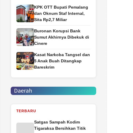
‎KPK OTT Bupati Pemalang
dan Oknum Staf Internal,
Sita Rp2,7 Miliar
Buronan Korupsi Bank
Sumut Akhirnya Dibekuk di
Cinere
Kasat Narkoba Tangsel dan
5 Anak Buah Ditangkap
Bareskrim
Daerah
TERBARU
Satgas Sampah Kodim
Tigaraksa Bersihkan Titik