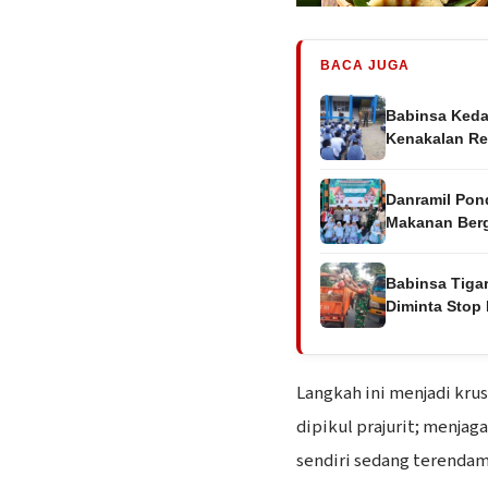
BACA JUGA
Babinsa Keda
Kenakalan R
Danramil Pon
Makanan Berg
Babinsa Tiga
Diminta Stop
Langkah ini menjadi kru
dipikul prajurit; menja
sendiri sedang terendam