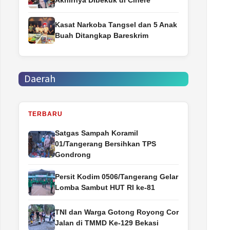
Akhirnya Dibekuk di Cinere
Kasat Narkoba Tangsel dan 5 Anak
Buah Ditangkap Bareskrim
Daerah
TERBARU
Satgas Sampah Koramil
01/Tangerang Bersihkan TPS
Gondrong
Persit Kodim 0506/Tangerang Gelar
Lomba Sambut HUT RI ke-81
TNI dan Warga Gotong Royong Cor
Jalan di TMMD Ke-129 Bekasi