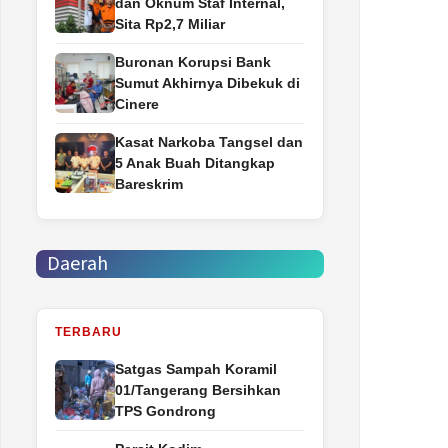
dan Oknum Staf Internal,
Sita Rp2,7 Miliar
Buronan Korupsi Bank
Sumut Akhirnya Dibekuk di
Cinere
Kasat Narkoba Tangsel dan
5 Anak Buah Ditangkap
Bareskrim
Daerah
TERBARU
Satgas Sampah Koramil
01/Tangerang Bersihkan
TPS Gondrong