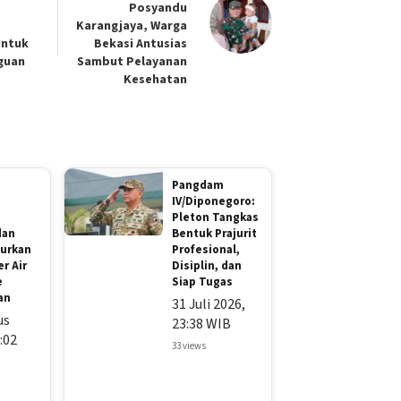
Posyandu
Karangjaya, Warga
untuk
Bekasi Antusias
guan
Sambut Pelayanan
Kesehatan
Pangdam
IV/Diponegoro:
g
Pleton Tangkas
dan
Bentuk Prajurit
lurkan
Profesional,
er Air
Disiplin, dan
e
Siap Tugas
an
31 Juli 2026,
us
23:38 WIB
:02
33 views