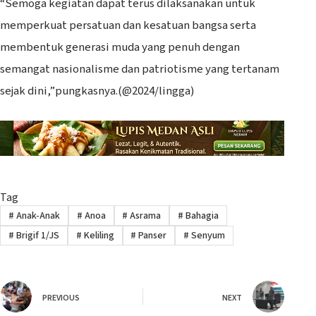
“Semoga kegiatan dapat terus dilaksanakan untuk
memperkuat persatuan dan kesatuan bangsa serta
membentuk generasi muda yang penuh dengan
semangat nasionalisme dan patriotisme yang tertanam
sejak dini,”pungkasnya.(@2024/lingga)
Tag
#
Anak-Anak
#
Anoa
#
Asrama
#
Bahagia
#
Brigif 1/JS
#
Keliling
#
Panser
#
Senyum
PREVIOUS
NEXT