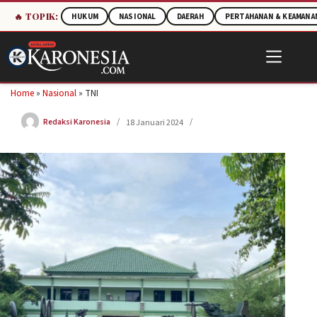
🔥 TOPIK:
HUKUM
NASIONAL
DAERAH
PERTAHANAN & KEAMANA
Skip
to
content
Home
»
Nasional
»
TNI
Redaksi Karonesia
18 Januari 2024