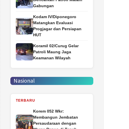
Gabungan
Kodam IV/Diponegoro
Matangkan Evaluasi
Progjagar dan Persiapan
HUT
Koramil 02/Curug Gelar
Patroli Maung Jaga
Keamanan Wilayah
Nasional
TERBARU
Korem 052 Wkr:
Membangun Jembatan
Persaudaraan dengan