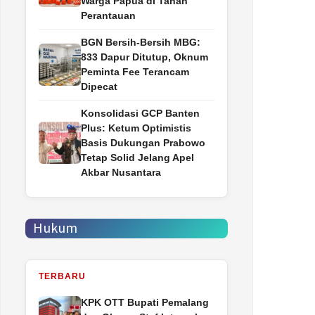
Warga Papua di Tanah
Perantauan
BGN Bersih-Bersih MBG:
833 Dapur Ditutup, Oknum
Peminta Fee Terancam
Dipecat
Konsolidasi GCP Banten
Plus: Ketum Optimistis
Basis Dukungan Prabowo
Tetap Solid Jelang Apel
Akbar Nusantara
Hukum
TERBARU
‎KPK OTT Bupati Pemalang