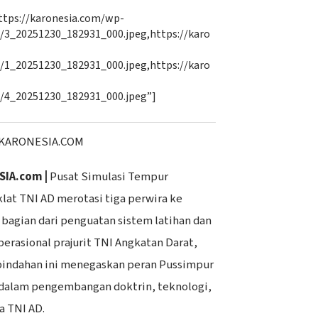
ttps://karonesia.com/wp-
/3_20251230_182931_000.jpeg,https://karo
/1_20251230_182931_000.jpeg,https://karo
/4_20251230_182931_000.jpeg”]
KARONESIA.COM
SIA.com |
Pusat Simulasi Tempur
lat TNI AD merotasi tiga perwira ke
 bagian dari penguatan sistem latihan dan
erasional prajurit TNI Angkatan Darat,
rpindahan ini menegaskan peran Pussimpur
 dalam pengembangan doktrin, teknologi,
a TNI AD.