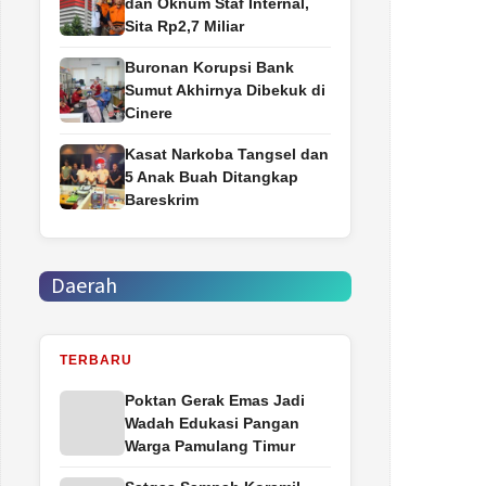
dan Oknum Staf Internal,
Sita Rp2,7 Miliar
Buronan Korupsi Bank
Sumut Akhirnya Dibekuk di
Cinere
Kasat Narkoba Tangsel dan
5 Anak Buah Ditangkap
Bareskrim
Daerah
TERBARU
Poktan Gerak Emas Jadi
Wadah Edukasi Pangan
Warga Pamulang Timur