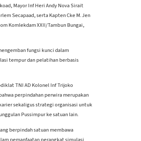
oad, Mayor Inf Heri Andy Nova Sirait
rlem Secapaad, serta Kapten Cke M. Jen
ikom Komlekdam XXII/Tambun Bungai,
mengemban fungsi kunci dalam
asi tempur dan pelatihan berbasis
klat TNI AD Kolonel Inf Trijoko
bahwa perpindahan perwira merupakan
ier sekaligus strategi organisasi untuk
ggulan Pussimpur ke satuan lain.
a yang berpindah satuan membawa
lam pemanfaatan perangkat simulasi