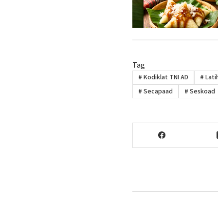
Tag
#
Kodiklat TNI AD
#
Lati
#
Secapaad
#
Seskoad