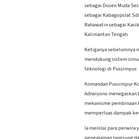
sebagai Dosen Muda Sesk
sebagai Kabagopslat Sdi
Rahawatin sebagai Kas
Kalimantan Tengah.
Ketiganya sebelumnya 
mendukung sistem simul
teknologi di Pussimpur.
Komandan Pussimpur Kodi
Adiwiyono menegaskan 
mekanisme pembinaan kar
memperluas dampak keun
Ia menilai para perwir
pengalaman langsung da