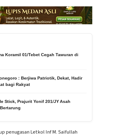
ma Koramil 01/Tebet Cegah Tawuran di
negoro : Berjiwa Patriotik, Dekat, Hadir
at bagi Rakyat
e Stick, Prajurit Yonif 201/JY Asah
 Bertarung
p penugasan Letkol Inf M. Saifullah