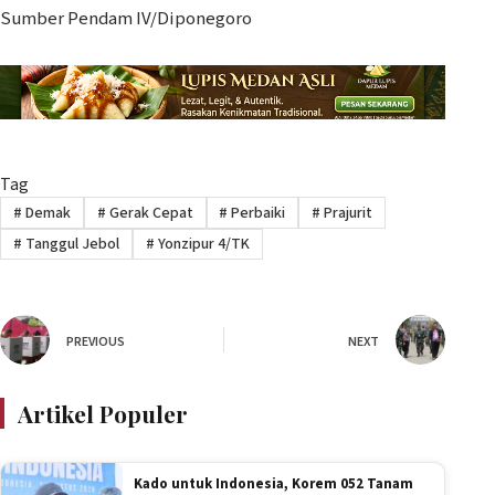
Sumber Pendam IV/Diponegoro
Tag
#
Demak
#
Gerak Cepat
#
Perbaiki
#
Prajurit
#
Tanggul Jebol
#
Yonzipur 4/TK
PREVIOUS
NEXT
Artikel Populer
Kado untuk Indonesia, Korem 052 Tanam